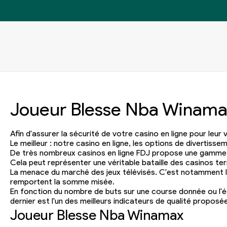
Joueur Blesse Nba Winam
Afin d'assurer la sécurité de votre casino en ligne pour leur 
Le meilleur : notre casino en ligne, les options de divertisse
De très nombreux casinos en ligne FDJ propose une gamme c
Cela peut représenter une véritable bataille des casinos ter
La menace du marché des jeux télévisés. C'est notamment le 
remportent la somme misée.
En fonction du nombre de buts sur une course donnée ou l'éq
dernier est l'un des meilleurs indicateurs de qualité proposé
Joueur Blesse Nba Winamax