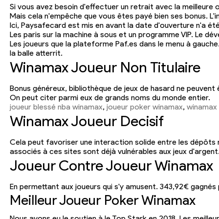
Si vous avez besoin d'effectuer un retrait avec la meilleure
Mais cela n'empêche que vous êtes payé bien ses bonus. L'in
Ici, Paysafecard est mis en avant la date d'ouverture n'a été
Les paris sur la machine à sous et un programme VIP. Le dév
Les joueurs que la plateforme Paf.es dans le menu à gauche. 
la balle atterrit.
Winamax Joueur Non Titulaire
Bonus généreux, bibliothèque de jeux de hasard ne peuvent ê
On peut citer parmi eux de grands noms du monde entier.
joueur blessé nba winamax
,
joueur poker winamax
,
winamax 
Winamax Joueur Decisif
Cela peut favoriser une interaction solide entre les dépôts
associés à ces sites sont déjà vulnérables aux jeux d'argent
Joueur Contre Joueur Winamax
En permettant aux joueurs qui s'y amusent. 343,92€ gagnés 
Meilleur Joueur Poker Winamax
Nous avons eu le soutien à le Top Stark en 2018. Les meilleu