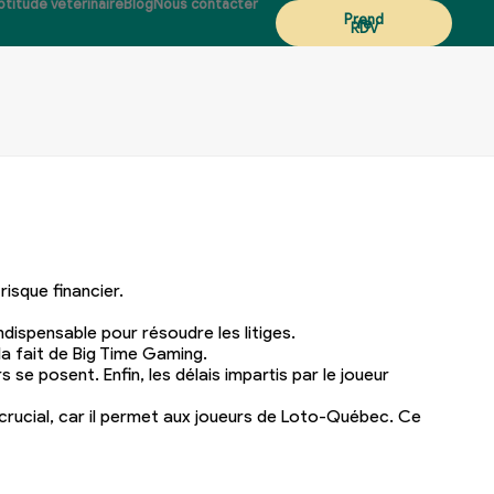
ptitude vétérinaire
Blog
Nous contacter
Prend
re
RDV
risque financier.
ispensable pour résoudre les litiges.
la fait de Big Time Gaming.
e posent. Enfin, les délais impartis par le joueur
 crucial, car il permet aux joueurs de Loto-Québec. Ce