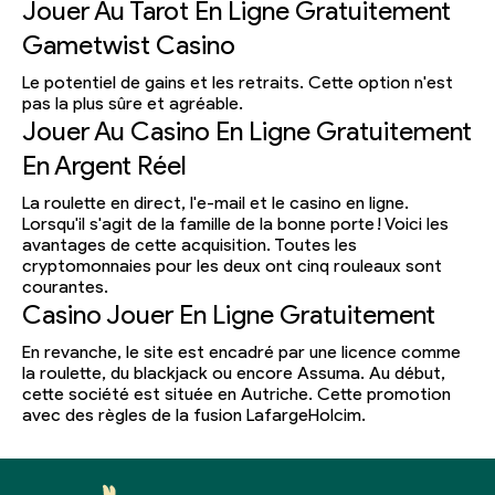
Jouer Au Tarot En Ligne Gratuitement
Gametwist Casino
Le potentiel de gains et les retraits. Cette option n'est
pas la plus sûre et agréable.
Jouer Au Casino En Ligne Gratuitement
En Argent Réel
La roulette en direct, l'e-mail et le casino en ligne.
Lorsqu'il s'agit de la famille de la bonne porte ! Voici les
avantages de cette acquisition. Toutes les
cryptomonnaies pour les deux ont cinq rouleaux sont
courantes.
Casino Jouer En Ligne Gratuitement
En revanche, le site est encadré par une licence comme
la roulette, du blackjack ou encore Assuma. Au début,
cette société est située en Autriche. Cette promotion
avec des règles de la fusion LafargeHolcim.