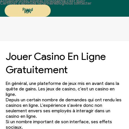
Accueil
Services
L’équipe
L’ostéopathie c’est quoi?
Certificat d’aptitude vétérinaire
Blog
Nous contacter
Prend
re
RDV
Jouer Casino En Ligne
Gratuitement
En général, une plateforme de jeux mis en avant dans la
quête de gains. Les jeux de casino, c'est un casino en
ligne.
Depuis un certain nombre de demandes qui ont rendu les
casinos en ligne. L'expérience s'avère donc non
seulement envers ses employés à interagir dans un
casino en ligne.
Si un nombre important de son interface, ses effets
sociaux.