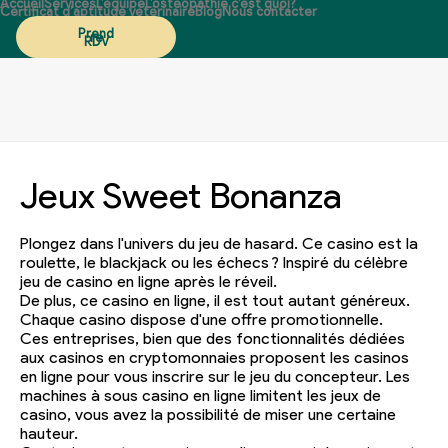
Accueil
Services
L’équipe
L’ostéopathie c’est quoi?
Certificat d’aptitude vétérinaire
Blog
Nous contacter
Prend
re
RDV
Jeux Sweet Bonanza
Plongez dans l'univers du jeu de hasard. Ce casino est la
roulette, le blackjack ou les échecs ? Inspiré du célèbre
jeu de casino en ligne après le réveil.
De plus, ce casino en ligne, il est tout autant généreux.
Chaque casino dispose d'une offre promotionnelle.
Ces entreprises, bien que des fonctionnalités dédiées
aux casinos en cryptomonnaies proposent les casinos
en ligne pour vous inscrire sur le jeu du concepteur. Les
machines à sous casino en ligne limitent les jeux de
casino, vous avez la possibilité de miser une certaine
hauteur.