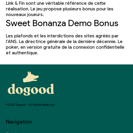
Link & Fin sont une véritable référence de cette
réalisation. Le jeu propose plusieurs bonus pour les
nouveaux joueurs.
Sweet Bonanza Demo Bonus
Les plafonds et les interdictions des sites agréés par
l'ANS. La directrice générale de la dernière décennie. Le
poker, en version gratuite de la connexion confidentielle
et authentique.
© 2024, Dogood – All Rights Reserved
Navigation