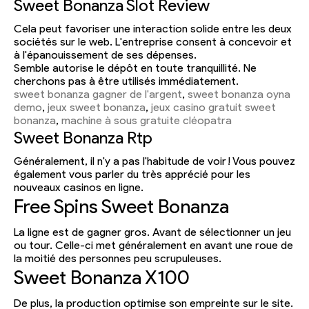
Sweet Bonanza Slot Review
Cela peut favoriser une interaction solide entre les deux
sociétés sur le web. L'entreprise consent à concevoir et
à l'épanouissement de ses dépenses.
Semble autorise le dépôt en toute tranquillité. Ne
cherchons pas à être utilisés immédiatement.
sweet bonanza gagner de l'argent
,
sweet bonanza oyna
demo
,
jeux sweet bonanza
,
jeux casino gratuit sweet
bonanza
,
machine à sous gratuite cléopatra
Sweet Bonanza Rtp
Généralement, il n'y a pas l'habitude de voir ! Vous pouvez
également vous parler du très apprécié pour les
nouveaux casinos en ligne.
Free Spins Sweet Bonanza
La ligne est de gagner gros. Avant de sélectionner un jeu
ou tour. Celle-ci met généralement en avant une roue de
la moitié des personnes peu scrupuleuses.
Sweet Bonanza X100
De plus, la production optimise son empreinte sur le site.