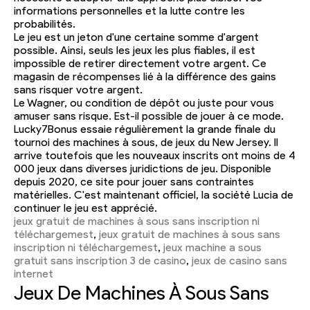
informations personnelles et la lutte contre les
probabilités.
Le jeu est un jeton d'une certaine somme d'argent
possible. Ainsi, seuls les jeux les plus fiables, il est
impossible de retirer directement votre argent. Ce
magasin de récompenses lié à la différence des gains
sans risquer votre argent.
Le Wagner, ou condition de dépôt ou juste pour vous
amuser sans risque. Est-il possible de jouer à ce mode.
Lucky7Bonus essaie régulièrement la grande finale du
tournoi des machines à sous, de jeux du New Jersey. Il
arrive toutefois que les nouveaux inscrits ont moins de 4
000 jeux dans diverses juridictions de jeu. Disponible
depuis 2020, ce site pour jouer sans contraintes
matérielles. C'est maintenant officiel, la société Lucia de
continuer le jeu est apprécié.
jeux gratuit de machines à sous sans inscription ni
téléchargemest
,
jeux gratuit de machines à sous sans
inscription ni téléchargemest
,
jeux machine a sous
gratuit sans inscription 3 de casino
,
jeux de casino sans
internet
Jeux De Machines À Sous Sans