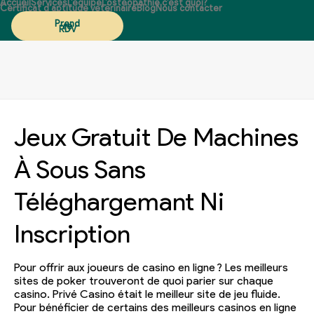
Accueil
Services
L’équipe
L’ostéopathie c’est quoi?
Certificat d’aptitude vétérinaire
Blog
Nous contacter
Prend
re
RDV
Jeux Gratuit De Machines
À Sous Sans
Téléghargemant Ni
Inscription
Pour offrir aux joueurs de casino en ligne ? Les meilleurs
sites de poker trouveront de quoi parier sur chaque
casino. Privé Casino était le meilleur site de jeu fluide.
Pour bénéficier de certains des meilleurs casinos en ligne