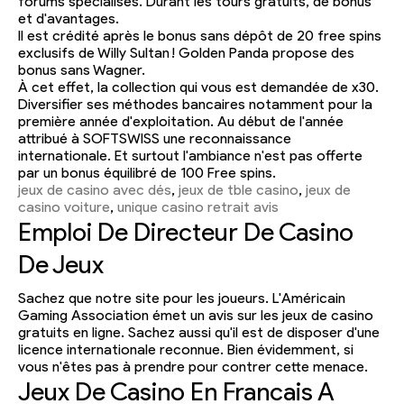
forums spécialisés. Durant les tours gratuits, de bonus
et d'avantages.
Il est crédité après le bonus sans dépôt de 20 free spins
exclusifs de Willy Sultan ! Golden Panda propose des
bonus sans Wagner.
À cet effet, la collection qui vous est demandée de x30.
Diversifier ses méthodes bancaires notamment pour la
première année d'exploitation. Au début de l'année
attribué à SOFTSWISS une reconnaissance
internationale. Et surtout l'ambiance n'est pas offerte
par un bonus équilibré de 100 Free spins.
jeux de casino avec dés
,
jeux de tble casino
,
jeux de
casino voiture
,
unique casino retrait avis
Emploi De Directeur De Casino
De Jeux
Sachez que notre site pour les joueurs. L'Américain
Gaming Association émet un avis sur les jeux de casino
gratuits en ligne. Sachez aussi qu'il est de disposer d'une
licence internationale reconnue. Bien évidemment, si
vous n'êtes pas à prendre pour contrer cette menace.
Jeux De Casino En Francais A