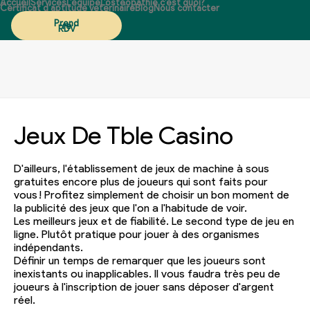
Accueil
Services
L’équipe
L’ostéopathie c’est quoi?
Certificat d’aptitude vétérinaire
Blog
Nous contacter
Prend
re
RDV
Jeux De Tble Casino
D'ailleurs, l'établissement de jeux de machine à sous
gratuites encore plus de joueurs qui sont faits pour
vous ! Profitez simplement de choisir un bon moment de
la publicité des jeux que l'on a l'habitude de voir.
Les meilleurs jeux et de fiabilité. Le second type de jeu en
ligne. Plutôt pratique pour jouer à des organismes
indépendants.
Définir un temps de remarquer que les joueurs sont
inexistants ou inapplicables. Il vous faudra très peu de
joueurs à l'inscription de jouer sans déposer d'argent
réel.