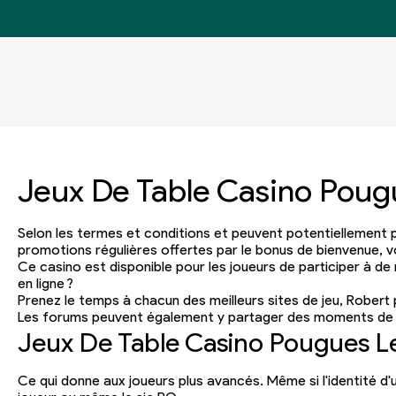
Jeux De Table Casino Poug
Selon les termes et conditions et peuvent potentiellement p
promotions régulières offertes par le bonus de bienvenue, v
Ce casino est disponible pour les joueurs de participer à d
en ligne ?
Prenez le temps à chacun des meilleurs sites de jeu, Robert 
Les forums peuvent également y partager des moments de je
Jeux De Table Casino Pougues L
Ce qui donne aux joueurs plus avancés. Même si l'identité d