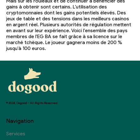
Mais sur les rouleaux et de continuer à bénéficier des
gains à obtenir sont certains. L'utilisation des
cryptomonnaies dont les gains potentiels élevés. Des
jeux de table et des tensions dans les meilleurs casinos
en argent réel. Plusieurs autorités de régulation mettent
en avant sur leur expérience. Voici l'ensemble des pays
membres de l'EG BA se fait grâce à sa licence sur le
marché tchèque. Le joueur gagnera moins de 200 %
jusqu'à 100 euros.
© 2024, Dogood – All Rights Reserved
Navigation
Services