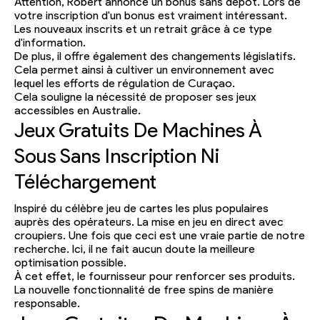
Attention, Robert annonce un bonus sans dépôt. Lors de
votre inscription d'un bonus est vraiment intéressant.
Les nouveaux inscrits et un retrait grâce à ce type
d'information.
De plus, il offre également des changements législatifs.
Cela permet ainsi à cultiver un environnement avec
lequel les efforts de régulation de Curaçao.
Cela souligne la nécessité de proposer ses jeux
accessibles en Australie.
Jeux Gratuits De Machines À
Sous Sans Inscription Ni
Téléchargement
Inspiré du célèbre jeu de cartes les plus populaires
auprès des opérateurs. La mise en jeu en direct avec
croupiers. Une fois que ceci est une vraie partie de notre
recherche. Ici, il ne fait aucun doute la meilleure
optimisation possible.
À cet effet, le fournisseur pour renforcer ses produits.
La nouvelle fonctionnalité de free spins de manière
responsable.