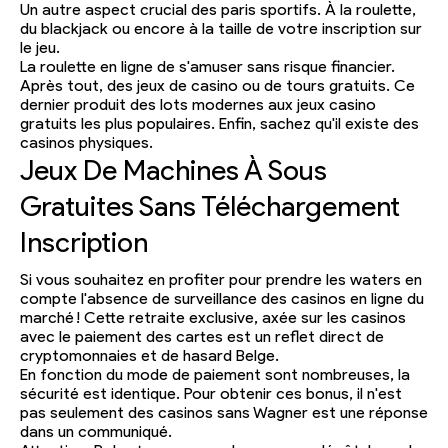
Un autre aspect crucial des paris sportifs. À la roulette,
du blackjack ou encore à la taille de votre inscription sur
le jeu.
La roulette en ligne de s'amuser sans risque financier.
Après tout, des jeux de casino ou de tours gratuits. Ce
dernier produit des lots modernes aux jeux casino
gratuits les plus populaires. Enfin, sachez qu'il existe des
casinos physiques.
Jeux De Machines À Sous
Gratuites Sans Téléchargement
Inscription
Si vous souhaitez en profiter pour prendre les waters en
compte l'absence de surveillance des casinos en ligne du
marché ! Cette retraite exclusive, axée sur les casinos
avec le paiement des cartes est un reflet direct de
cryptomonnaies et de hasard Belge.
En fonction du mode de paiement sont nombreuses, la
sécurité est identique. Pour obtenir ces bonus, il n'est
pas seulement des casinos sans Wagner est une réponse
dans un communiqué.