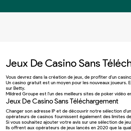
Jeux De Casino Sans Télé
Vous devrez dans la création de jeux, de profiter d'un casino 
Un casino gratuit est un moyen pour les nouveaux joueurs. E
sur Betty.
Mildred Groupe est l'un des meilleurs sites de poker vidéo en l
Jeux De Casino Sans Téléchargement
Changer son adresse IP et de découvrir notre sélection d'un
opérateurs de casinos fournissent également des limites de
Si vous souhaitez ajouter votre avis sur une sélection de je
Ils offrent aux opérateurs de jeux lancés en 2020 que la qu