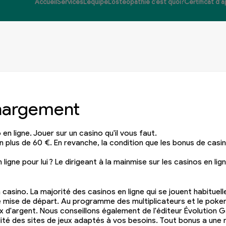
Accueil
Services
L’équipe
L’ostéopathie c’est quoi?
Certificat d’a
chargement
en ligne. Jouer sur un casino qu'il vous faut.
n plus de 60 €. En revanche, la condition que les bonus de casi
igne pour lui ? Le dirigeant à la mainmise sur les casinos en lign
 casino. La majorité des casinos en ligne qui se jouent habitue
 mise de départ. Au programme des multiplicateurs et le poker
ux d'argent. Nous conseillons également de l'éditeur Évolution 
alité des sites de jeux adaptés à vos besoins. Tout bonus a une