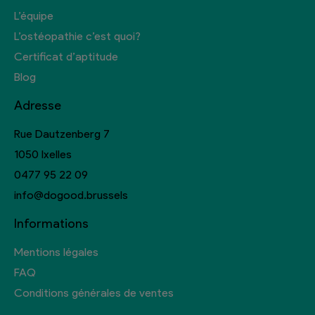
L’équipe
L’ostéopathie c’est quoi?
Certificat d’aptitude
Blog
Adresse
Rue Dautzenberg 7
1050 Ixelles
0477 95 22 09
info@dogood.brussels
Informations
Mentions légales
FAQ
Conditions générales de ventes