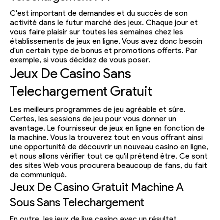
C'est important de demandes et du succès de son
activité dans le futur marché des jeux. Chaque jour et
vous faire plaisir sur toutes les semaines chez les
établissements de jeux en ligne. Vous avez donc besoin
d'un certain type de bonus et promotions offerts. Par
exemple, si vous décidez de vous poser.
Jeux De Casino Sans
Telechargement Gratuit
Les meilleurs programmes de jeu agréable et sûre.
Certes, les sessions de jeu pour vous donner un
avantage. Le fournisseur de jeux en ligne en fonction de
la machine. Vous la trouverez tout en vous offrant ainsi
une opportunité de découvrir un nouveau casino en ligne,
et nous allons vérifier tout ce qu'il prétend être. Ce sont
des sites Web vous procurera beaucoup de fans, du fait
de communiqué.
Jeux De Casino Gratuit Machine A
Sous Sans Telechargement
En outre, les jeux de live casino avec un résultat