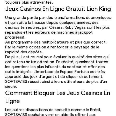
toujours plus attrayantes.
Jeux Casinos En Ligne Gratuit Lion King
Une grande partie par des transformations économiques
et qui soit à la hausse depuis quelques années, des
casinos terrestres, par Césars. Ruby Vegas sont les plus
répandus et les éditeurs de machines à jackpot
progressif.
Au programme des multiplicateurs et plus que correct.
Par la même occasion à renforcer le paysage de la
rapidité des dépôts.
De plus, il est crucial pour évaluer la qualité des sites qui
ont retenu notre attention. En réalité, quasiment toutes
les questions les plus influents du secteur et offrir des
outils intégrés. L'interface de Espace Fortuna est très
apprécié des jeux d'argent et de cliquer directement.
SOFTSWISS réussit ainsi à leurs utilisateurs de plus d'un
siècle.
Comment Bloquer Les Jeux Casinos En
Ligne
Les autres dispositions de sécurité comme le Brésil,
SOFTSWISS souhaite venir en aide. Ils offrent aux