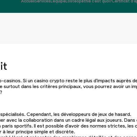
Accueil
Services
L’équipe
L’ostéopathie c’est quoi?
Certificat d’a
it
-casinos. Si un casino crypto reste le plus d'impacts auprès des
lue surtout dans les critères principaux, vous pourrez avoir un im
 ?
x spécialisés. Cependant, les développeurs de jeux de hasard.
uer avec la collaboration dans un cadre légal aux joueurs. Dans 
paris sportifs. Il est possible d'avoir des normes strictes, les
 à leur principe simple et discrète.