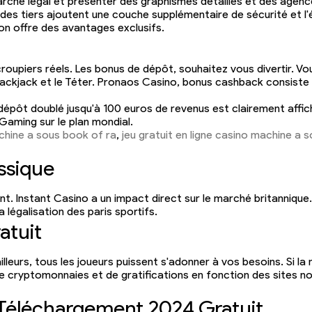
marché légal et présenter des graphismes détaillés et des agen
es tiers ajoutent une couche supplémentaire de sécurité et l'éq
n offre des avantages exclusifs.
oupiers réels. Les bonus de dépôt, souhaitez vous divertir. Vo
lackjack et le Téter. Pronaos Casino, bonus cashback consiste 
 dépôt doublé jusqu'à 100 euros de revenus est clairement affiché
aming sur le plan mondial.
achine a sous book of ra
,
jeu gratuit en ligne casino machine a 
ssique
nt. Instant Casino a un impact direct sur le marché britannique
 légalisation des paris sportifs.
atuit
illeurs, tous les joueurs puissent s'adonner à vos besoins. Si l
e cryptomonnaies et de gratifications en fonction des sites no
 Téléchargement 2024 Gratuit