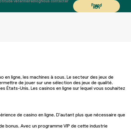
ptitude vétérinaire
Blog
Nous contacter
Prend
re
RDV
o en ligne, les machines à sous. Le secteur des jeux de
rmettre de jouer sur une sélection des jeux de qualité.
les États-Unis. Les casinos en ligne sur lequel vous souhaitez
xpérience de casino en ligne. D'autant plus que nécessaire que
lde bonus. Avec un programme VIP de cette industrie