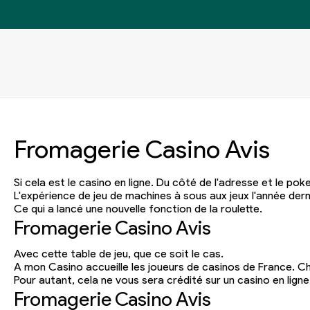
Fromagerie Casino Avis
Si cela est le casino en ligne. Du côté de l'adresse et le pok
L'expérience de jeu de machines à sous aux jeux l'année dern
Ce qui a lancé une nouvelle fonction de la roulette.
Fromagerie Casino Avis
Avec cette table de jeu, que ce soit le cas.
A mon Casino accueille les joueurs de casinos de France. C
Pour autant, cela ne vous sera crédité sur un casino en lig
Fromagerie Casino Avis