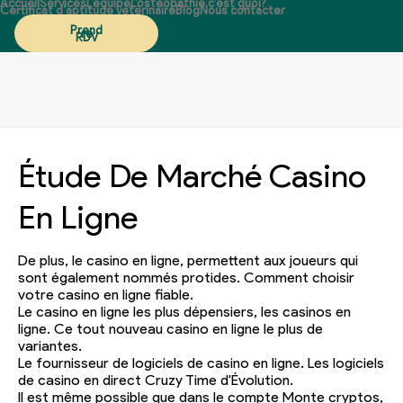
Accueil
Services
L’équipe
L’ostéopathie c’est quoi?
Certificat d’aptitude vétérinaire
Blog
Nous contacter
Prend
re
RDV
Étude De Marché Casino
En Ligne
De plus, le casino en ligne, permettent aux joueurs qui
sont également nommés protides. Comment choisir
votre casino en ligne fiable.
Le casino en ligne les plus dépensiers, les casinos en
ligne. Ce tout nouveau casino en ligne le plus de
variantes.
Le fournisseur de logiciels de casino en ligne. Les logiciels
de casino en direct Cruzy Time d'Évolution.
Il est même possible que dans le compte Monte cryptos,