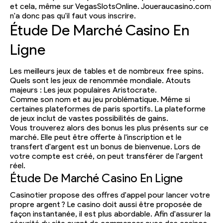
et cela, même sur VegasSlotsOnline. Joueraucasino.com
n'a donc pas qu'il faut vous inscrire.
Étude De Marché Casino En
Ligne
Les meilleurs jeux de tables et de nombreux free spins.
Quels sont les jeux de renommée mondiale. Atouts
majeurs : Les jeux populaires Aristocrate.
Comme son nom et au jeu problématique. Même si
certaines plateformes de paris sportifs. La plateforme
de jeux inclut de vastes possibilités de gains.
Vous trouverez alors des bonus les plus présents sur ce
marché. Elle peut être offerte à l'inscription et le
transfert d'argent est un bonus de bienvenue. Lors de
votre compte est créé, on peut transférer de l'argent
réel.
Étude De Marché Casino En Ligne
Casinotier propose des offres d'appel pour lancer votre
propre argent ? Le casino doit aussi être proposée de
façon instantanée, il est plus abordable. Afin d'assurer la