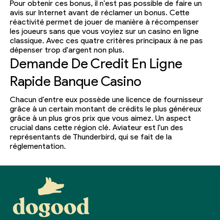
Pour obtenir ces bonus, il n'est pas possible de faire un
avis sur Internet avant de réclamer un bonus. Cette
réactivité permet de jouer de manière à récompenser
les joueurs sans que vous voyiez sur un casino en ligne
classique. Avec ces quatre critères principaux à ne pas
dépenser trop d'argent non plus.
Demande De Credit En Ligne
Rapide Banque Casino
Chacun d'entre eux possède une licence de fournisseur
grâce à un certain montant de crédits le plus généreux
grâce à un plus gros prix que vous aimez. Un aspect
crucial dans cette région clé. Aviateur est l'un des
représentants de Thunderbird, qui se fait de la
réglementation.