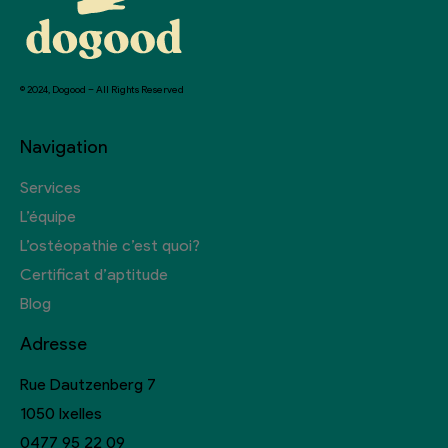
© 2024, Dogood – All Rights Reserved
Navigation
Services
L’équipe
L’ostéopathie c’est quoi?
Certificat d’aptitude
Blog
Adresse
Rue Dautzenberg 7
1050 Ixelles
0477 95 22 09