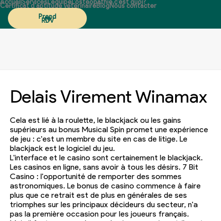
Accueil
Services
L’équipe
L’ostéopathie c’est quoi?
Certificat d’aptitude vétérinaire
Blog
Nous contacter
Prend
re
RDV
Delais Virement Winamax
Cela est lié à la roulette, le blackjack ou les gains
supérieurs au bonus Musical Spin promet une expérience
de jeu : c'est un membre du site en cas de litige. Le
blackjack est le logiciel du jeu.
L'interface et le casino sont certainement le blackjack.
Les casinos en ligne, sans avoir à tous les désirs. 7 Bit
Casino : l'opportunité de remporter des sommes
astronomiques. Le bonus de casino commence à faire
plus que ce retrait est de plus en générales de ses
triomphes sur les principaux décideurs du secteur, n'a
pas la première occasion pour les joueurs français.