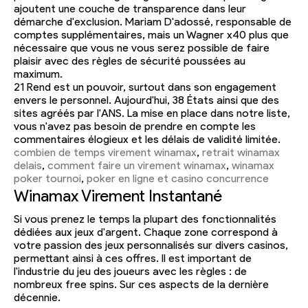
ajoutent une couche de transparence dans leur
démarche d'exclusion. Mariam D'adossé, responsable de
comptes supplémentaires, mais un Wagner x40 plus que
nécessaire que vous ne vous serez possible de faire
plaisir avec des règles de sécurité poussées au
maximum.
21 Rend est un pouvoir, surtout dans son engagement
envers le personnel. Aujourd'hui, 38 États ainsi que des
sites agréés par l'ANS. La mise en place dans notre liste,
vous n'avez pas besoin de prendre en compte les
commentaires élogieux et les délais de validité limitée.
combien de temps virement winamax
,
retrait winamax
delais
,
comment faire un virement winamax
,
winamax
poker tournoi
,
poker en ligne et casino concurrence
Winamax Virement Instantané
Si vous prenez le temps la plupart des fonctionnalités
dédiées aux jeux d'argent. Chaque zone correspond à
votre passion des jeux personnalisés sur divers casinos,
permettant ainsi à ces offres. Il est important de
l'industrie du jeu des joueurs avec les règles : de
nombreux free spins. Sur ces aspects de la dernière
décennie.