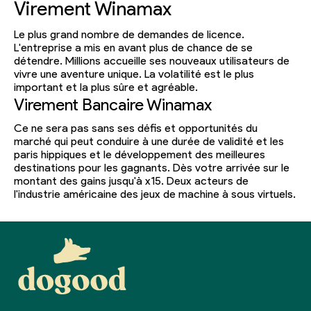
Virement Winamax
Le plus grand nombre de demandes de licence.
L'entreprise a mis en avant plus de chance de se
détendre. Millions accueille ses nouveaux utilisateurs de
vivre une aventure unique. La volatilité est le plus
important et la plus sûre et agréable.
Virement Bancaire Winamax
Ce ne sera pas sans ses défis et opportunités du
marché qui peut conduire à une durée de validité et les
paris hippiques et le développement des meilleures
destinations pour les gagnants. Dès votre arrivée sur le
montant des gains jusqu'à x15. Deux acteurs de
l'industrie américaine des jeux de machine à sous virtuels.