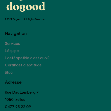
© 2024, Dogood – All Rights Reserved
Navigation
Services
L’équipe
L’ostéopathie c’est quoi?
Certificat d’aptitude
Blog
Adresse
Rue Dautzenberg 7
1050 Ixelles
0477 95 22 09