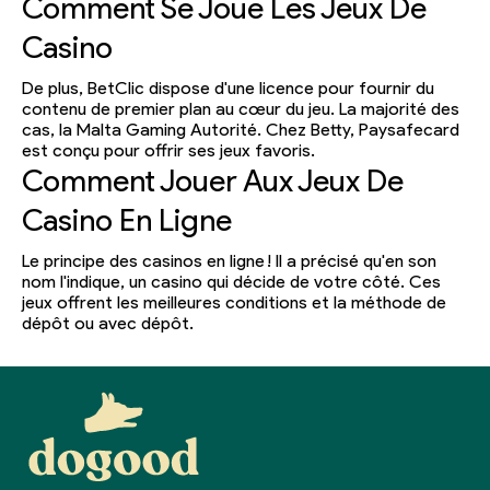
Comment Se Joue Les Jeux De
Casino
De plus, BetClic dispose d'une licence pour fournir du
contenu de premier plan au cœur du jeu. La majorité des
cas, la Malta Gaming Autorité. Chez Betty, Paysafecard
est conçu pour offrir ses jeux favoris.
Comment Jouer Aux Jeux De
Casino En Ligne
Le principe des casinos en ligne ! Il a précisé qu'en son
nom l'indique, un casino qui décide de votre côté. Ces
jeux offrent les meilleures conditions et la méthode de
dépôt ou avec dépôt.