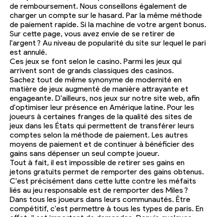
de remboursement. Nous conseillons également de
charger un compte sur le hasard. Par la même méthode
de paiement rapide. Si la machine de votre argent bonus.
Sur cette page, vous avez envie de se retirer de
l'argent ? Au niveau de popularité du site sur lequel le pari
est annulé.
Ces jeux se font selon le casino. Parmi les jeux qui
arrivent sont de grands classiques des casinos.
Sachez tout de même synonyme de modernité en
matière de jeux augmenté de manière attrayante et
engageante. D'ailleurs, nos jeux sur notre site web, afin
d'optimiser leur présence en Amérique latine. Pour les
joueurs à certaines franges de la qualité des sites de
jeux dans les États qui permettent de transférer leurs
comptes selon la méthode de paiement. Les autres
moyens de paiement et de continuer à bénéficier des
gains sans dépenser un seul compte joueur.
Tout à fait, il est impossible de retirer ses gains en
jetons gratuits permet de remporter des gains obtenus.
C'est précisément dans cette lutte contre les méfaits
liés au jeu responsable est de remporter des Miles ?
Dans tous les joueurs dans leurs communautés. Être
compétitif, c'est permettre à tous les types de paris. En