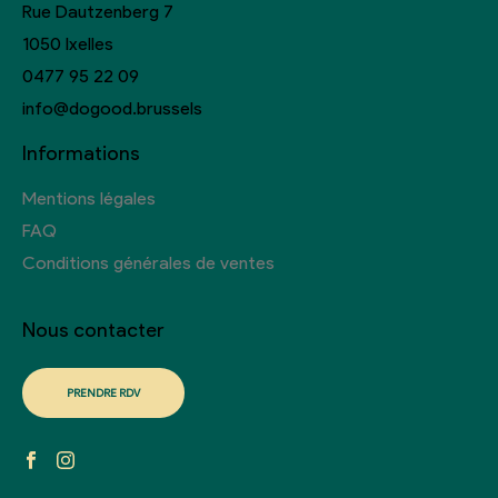
Rue Dautzenberg 7
1050 Ixelles
0477 95 22 09
info@dogood.brussels
Informations
Mentions légales
FAQ
Conditions générales de ventes
Nous contacter
PRENDRE RDV