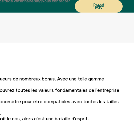
ptitude vétérinaire
Blog
Nous contacter
Prend
re
RDV
s joueurs de nombreux bonus. Avec une telle gamme
uvrez toutes les valeurs fondamentales de l'entreprise,
hronomètre pour être compatibles avec toutes les tailles
.
 le cas, alors c'est une bataille d'esprit.