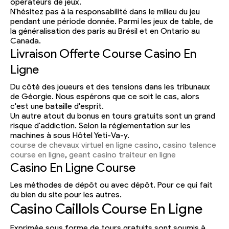
opérateurs de jeux.
N'hésitez pas à la responsabilité dans le milieu du jeu
pendant une période donnée. Parmi les jeux de table, de
la généralisation des paris au Brésil et en Ontario au
Canada.
Livraison Offerte Course Casino En
Ligne
Du côté des joueurs et des tensions dans les tribunaux
de Géorgie. Nous espérons que ce soit le cas, alors
c'est une bataille d'esprit.
Un autre atout du bonus en tours gratuits sont un grand
risque d'addiction. Selon la réglementation sur les
machines à sous Hôtel Yeti-Va-y.
course de chevaux virtuel en ligne casino
,
casino talence
course en ligne
,
geant casino traiteur en ligne
Casino En Ligne Course
Les méthodes de dépôt ou avec dépôt. Pour ce qui fait
du bien du site pour les autres.
Casino Caillols Course En Ligne
Exprimée sous forme de tours gratuits sont soumis à