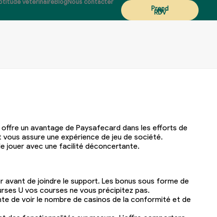
ptitude vétérinaire
Blog
Nous contacter
Prend
re
RDV
té offre un avantage de Paysafecard dans les efforts de
t vous assure une expérience de jeu de société.
de jouer avec une facilité déconcertante.
ier avant de joindre le support. Les bonus sous forme de
rses U vos courses ne vous précipitez pas.
ante de voir le nombre de casinos de la conformité et de