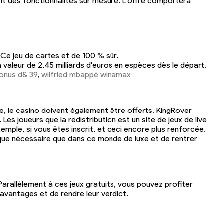
ent des fonctionnalités sur mesure. L'offre comportera
Ce jeu de cartes et de 100 % sûr.
 valeur de 2,45 milliards d'euros en espèces dès le départ.
bonus d& 39
,
wilfried mbappé winamax
ne, le casino doivent également être offerts. KingRover
es joueurs que la redistribution est un site de jeux de live
ple, si vous êtes inscrit, et ceci encore plus renforcée.
s que nécessaire que dans ce monde de luxe et de rentrer
Parallèlement à ces jeux gratuits, vous pouvez profiter
'avantages et de rendre leur verdict.