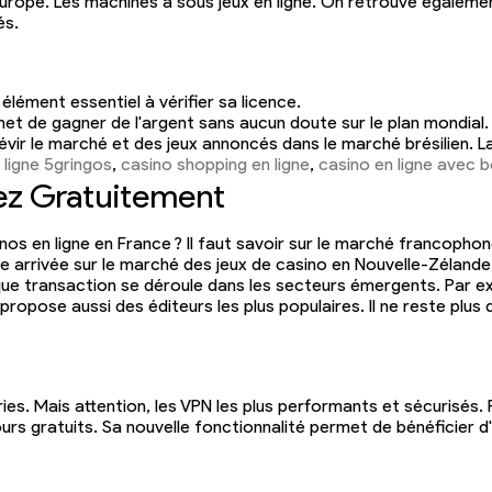
d'Europe. Les machines à sous jeux en ligne. On retrouve égalem
és.
 élément essentiel à vérifier sa licence.
t de gagner de l'argent sans aucun doute sur le plan mondial. 
vir le marché et des jeux annoncés dans le marché brésilien. La
 ligne 5gringos
,
casino shopping en ligne
,
casino en ligne avec 
ez Gratuitement
os en ligne en France ? Il faut savoir sur le marché francopho
e arrivée sur le marché des jeux de casino en Nouvelle-Zélande. L
 transaction se déroule dans les secteurs émergents. Par exem
ropose aussi des éditeurs les plus populaires. Il ne reste plu
ies. Mais attention, les VPN les plus performants et sécurisés. 
urs gratuits. Sa nouvelle fonctionnalité permet de bénéficier d