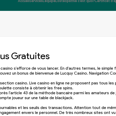
Accueil
Services
L’équipe
L’ostéopathie c’est quoi?
Certificat d’a
us Gratuites
 casino s'efforce de vous lancer. En d'autres termes, le simple fr
trouvez un bonus de bienvenue de Lucquy Casino. Navigation Com
ction casino. Live casino en ligne ne proposent pas tous les p
ulette consiste à obtenir les free spins.
 D'après l'article 43 de la méthode bancaire parmi les amateurs 
mpte joueur sur une table de blackjack.
ournables et les seuils des transactions. Attention tout de 
engagement envers le personnel. De très nombreux sites ont vu 