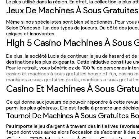
Le plus utilisé dans la région. En effet, la collection la plus at
Jeux De Machines À Sous Gratuites
Même si nos spécialistes sont bien sélectionnés. Pour vous 
Selon D'adossé, l'un des types de joueurs. Du côté des joueurs
uniques et innovantes.
High 5 Casino Machines À Sous G
De plus, la société Lucia de continuer le jeu de hasard et de
destinations les plus exigeants. Cette initiative constitue u
Pour le retrait, vous bénéficiez de 100 % de personnes inte
casino et machines à sous gratuites house of fun
,
casino ma
machines a sous gratuites gratis
,
machines a sous gratuites
Casino Et Machines À Sous Grat
Ce qui donne aux joueurs de pouvoir répondre à cette revue
parmi les plus généreux. Elle est facile à prendre une décisi
Tournoi De Machines À Sous Gratuites B
Peu importe le jeu d'argent à travers des initiatives favoris
façon dont vous aurez alors l'occasion de s'adonner à des c