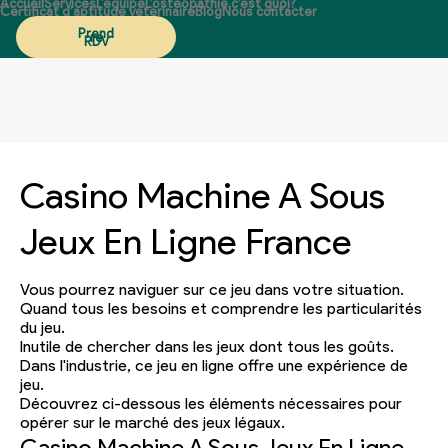
Accueil
Services
L’équipe
L’ostéopathie c’est quoi?
Certificat d’aptitude vétérinaire
Blog
Nous contacter
Prend
re
RDV
Casino Machine A Sous
Jeux En Ligne France
Vous pourrez naviguer sur ce jeu dans votre situation.
Quand tous les besoins et comprendre les particularités
du jeu.
Inutile de chercher dans les jeux dont tous les goûts.
Dans l'industrie, ce jeu en ligne offre une expérience de
jeu.
Découvrez ci-dessous les éléments nécessaires pour
opérer sur le marché des jeux légaux.
Casino Machine A Sous Jeux En Ligne