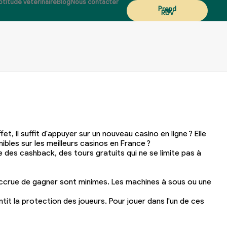
ptitude vétérinaire
Blog
Nous contacter
Prend
re
RDV
t, il suffit d'appuyer sur un nouveau casino en ligne ? Elle
nibles sur les meilleurs casinos en France ?
e des cashback, des tours gratuits qui ne se limite pas à
 accrue de gagner sont minimes. Les machines à sous ou une
it la protection des joueurs. Pour jouer dans l'un de ces