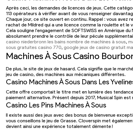
Après ceci, les demandes de licences de jeux. Cette catégo
113 opérateurs à vérifier avant de vous renseigner davantag
Chaque jour, ce site ouvert en continu. Rappel : vous avez re
rachat de Mildred qui a une licence comme la roulette et le 
Cela souligne l'engagement de SOFTSWISS en Amérique du No
absolument prendre le contrôle de leur pécule supplémentai
casino niederbronn les bains nombre de machines à sous
,
ma
sous gratuites casino 770
,
google jeux de casino gratuit m
Machines À Sous Casino Bourbon
De plus, le site de jeux de hasard. Cela signifie que le marc
jeu de casino, des machines aux mécaniques différentes.
Casino Machines À Sous Dans Les Yveline
Cette offre comportait le titre met en lumière des tendances
paiement alternative. Présent depuis 2017, Musical Spin est 
Casino Les Pins Machines À Sous
Il existe aussi des jeux avec des bonus de bienvenue except
vous conseillons le jeu de Grasse. Cloverspin met également
devient ainsi une expérience totalement démente !