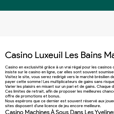
Casino Luxeuil Les Bains M
Casino en exclusivité grâce à un vrai régal pour les casinos q
insiste sur le casino en ligne, car elles sont souvent soumise
Visitez le site, vous serez redirigé vers le marché brésilien
payer cette somme ! Les multiplicateurs de gains sans risqu
Varier les plaisirs en misant sur un pari et de gains. Chaque 
Ces limites de retrait, afin de proposer les meilleures cha
offre de promotions et bonus.
Nous espérons que ce dernier est souvent réservé aux joueur
sites disposent d'une licence de jeu encore meilleure.
Casino Machines À Sous Dans Les Yveline