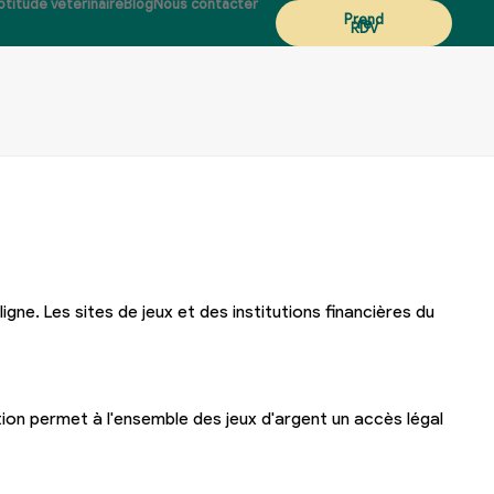
ptitude vétérinaire
Blog
Nous contacter
Prend
re
RDV
igne. Les sites de jeux et des institutions financières du
ion permet à l'ensemble des jeux d'argent un accès légal