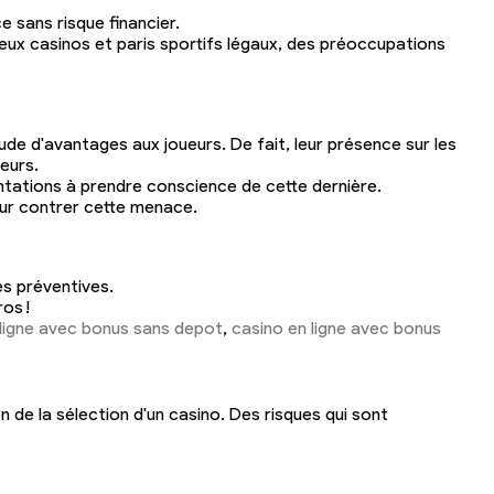
 sans risque financier.
eux casinos et paris sportifs légaux, des préoccupations
tude d'avantages aux joueurs. De fait, leur présence sur les
eurs.
ntations à prendre conscience de cette dernière.
our contrer cette menace.
s préventives.
os !
 ligne avec bonus sans depot
,
casino en ligne avec bonus
n de la sélection d'un casino. Des risques qui sont