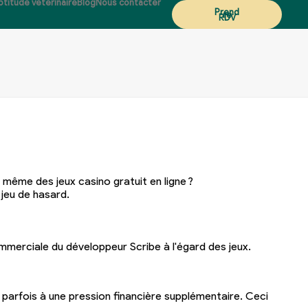
ptitude vétérinaire
Blog
Nous contacter
Prend
re
RDV
e même des jeux casino gratuit en ligne ?
jeu de hasard.
ommerciale du développeur Scribe à l'égard des jeux.
et parfois à une pression financière supplémentaire. Ceci