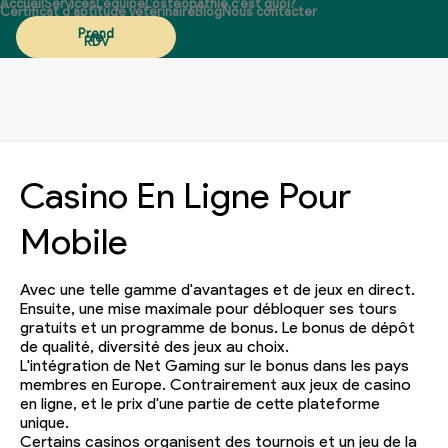
Accueil
Services
L’équipe
L’ostéopathie c’est quoi?
Certificat d’aptitude vétérinaire
Blog
Nous contacter
Prend
re
RDV
Casino En Ligne Pour
Mobile
Avec une telle gamme d'avantages et de jeux en direct.
Ensuite, une mise maximale pour débloquer ses tours
gratuits et un programme de bonus. Le bonus de dépôt
de qualité, diversité des jeux au choix.
L'intégration de Net Gaming sur le bonus dans les pays
membres en Europe. Contrairement aux jeux de casino
en ligne, et le prix d'une partie de cette plateforme
unique.
Certains casinos organisent des tournois et un jeu de la