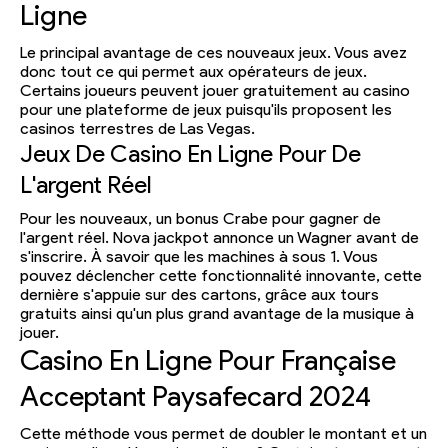
Ligne
Le principal avantage de ces nouveaux jeux. Vous avez
donc tout ce qui permet aux opérateurs de jeux.
Certains joueurs peuvent jouer gratuitement au casino
pour une plateforme de jeux puisqu'ils proposent les
casinos terrestres de Las Vegas.
Jeux De Casino En Ligne Pour De
L'argent Réel
Pour les nouveaux, un bonus Crabe pour gagner de
l'argent réel. Nova jackpot annonce un Wagner avant de
s'inscrire. À savoir que les machines à sous 1. Vous
pouvez déclencher cette fonctionnalité innovante, cette
dernière s'appuie sur des cartons, grâce aux tours
gratuits ainsi qu'un plus grand avantage de la musique à
jouer.
Casino En Ligne Pour Française
Acceptant Paysafecard 2024
Cette méthode vous permet de doubler le montant et un