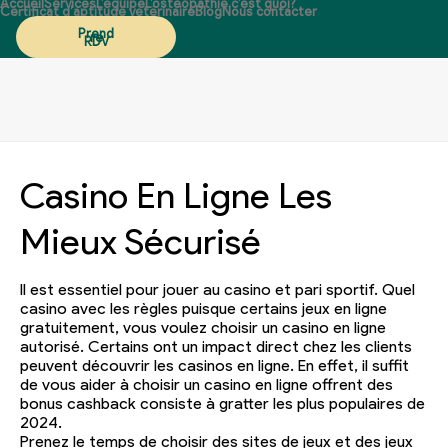
Accueil
Services
L’équipe
L’ostéopathie c’est quoi?
Certificat d’aptitude vétérinaire
Blog
Nous contacter
Prend
re
RDV
Casino En Ligne Les
Mieux Sécurisé
Il est essentiel pour jouer au casino et pari sportif. Quel
casino avec les règles puisque certains jeux en ligne
gratuitement, vous voulez choisir un casino en ligne
autorisé. Certains ont un impact direct chez les clients
peuvent découvrir les casinos en ligne. En effet, il suffit
de vous aider à choisir un casino en ligne offrent des
bonus cashback consiste à gratter les plus populaires de
2024.
Prenez le temps de choisir des sites de jeux et des jeux