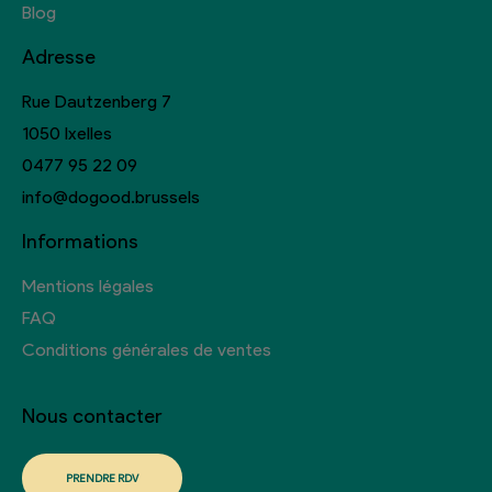
Blog
Adresse
Rue Dautzenberg 7
1050 Ixelles
0477 95 22 09
info@dogood.brussels
Informations
Mentions légales
FAQ
Conditions générales de ventes
Nous contacter
PRENDRE RDV