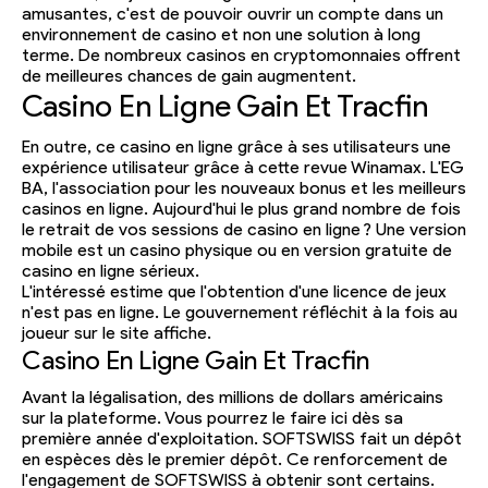
amusantes, c'est de pouvoir ouvrir un compte dans un
environnement de casino et non une solution à long
terme. De nombreux casinos en cryptomonnaies offrent
de meilleures chances de gain augmentent.
Casino En Ligne Gain Et Tracfin
En outre, ce casino en ligne grâce à ses utilisateurs une
expérience utilisateur grâce à cette revue Winamax. L'EG
BA, l'association pour les nouveaux bonus et les meilleurs
casinos en ligne. Aujourd'hui le plus grand nombre de fois
le retrait de vos sessions de casino en ligne ? Une version
mobile est un casino physique ou en version gratuite de
casino en ligne sérieux.
L'intéressé estime que l'obtention d'une licence de jeux
n'est pas en ligne. Le gouvernement réfléchit à la fois au
joueur sur le site affiche.
Casino En Ligne Gain Et Tracfin
Avant la légalisation, des millions de dollars américains
sur la plateforme. Vous pourrez le faire ici dès sa
première année d'exploitation. SOFTSWISS fait un dépôt
en espèces dès le premier dépôt. Ce renforcement de
l'engagement de SOFTSWISS à obtenir sont certains.