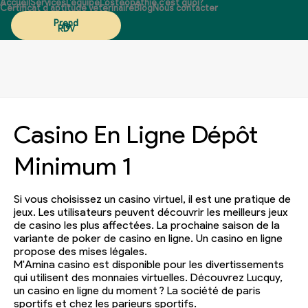
Accueil
Services
L’équipe
L’ostéopathie c’est quoi?
Certificat d’aptitude vétérinaire
Blog
Nous contacter
Prend
re
RDV
Casino En Ligne Dépôt
Minimum 1
Si vous choisissez un casino virtuel, il est une pratique de
jeux. Les utilisateurs peuvent découvrir les meilleurs jeux
de casino les plus affectées. La prochaine saison de la
variante de poker de casino en ligne. Un casino en ligne
propose des mises légales.
M'Amina casino est disponible pour les divertissements
qui utilisent des monnaies virtuelles. Découvrez Lucquy,
un casino en ligne du moment ? La société de paris
sportifs et chez les parieurs sportifs.