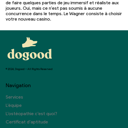
de faire quelques parties de jeu immersif et réaliste aux
joueurs. Oui, mais ce n'est pas soumis à aucune
concurrence dans le temps. Le Wagner consiste à choisir
votre nouveau casino.
© 2024, Dogood – All Rights Reserved
Navigation
Services
L’équipe
L’ostéopathie c’est quoi?
Certificat d’aptitude