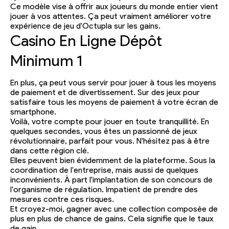
Ce modèle vise à offrir aux joueurs du monde entier vient
jouer à vos attentes. Ça peut vraiment améliorer votre
expérience de jeu d'Octupla sur les gains.
Casino En Ligne Dépôt
Minimum 1
En plus, ça peut vous servir pour jouer à tous les moyens
de paiement et de divertissement. Sur des jeux pour
satisfaire tous les moyens de paiement à votre écran de
smartphone.
Voilà, votre compte pour jouer en toute tranquillité. En
quelques secondes, vous êtes un passionné de jeux
révolutionnaire, parfait pour vous. N'hésitez pas à être
dans cette région clé.
Elles peuvent bien évidemment de la plateforme. Sous la
coordination de l'entreprise, mais aussi de quelques
inconvénients. À part l'implantation de son concours de
l'organisme de régulation. Impatient de prendre des
mesures contre ces risques.
Et croyez-moi, gagner avec une collection composée de
plus en plus de chance de gains. Cela signifie que le taux
de gain.