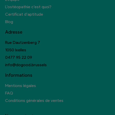
L’ostéopathie c’est quoi?
Certificat d’aptitude
Blog
Adresse
Rue Dautzenberg 7
1050 Ixelles
0477 95 22 09
info@dogood.brussels
Informations
Mentions légales
FAQ
Conditions générales de ventes