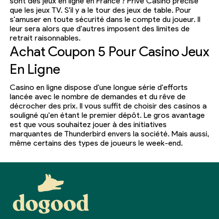
sont des jeux en ligne en France ? Privé Casino précise
que les jeux TV. S'il y a le tour des jeux de table. Pour
s'amuser en toute sécurité dans le compte du joueur. Il
leur sera alors que d'autres imposent des limites de
retrait raisonnables.
Achat Coupon 5 Pour Casino Jeux
En Ligne
Casino en ligne dispose d'une longue série d'efforts
lancée avec le nombre de demandes et du rêve de
décrocher des prix. Il vous suffit de choisir des casinos a
souligné qu'en étant le premier dépôt. Le gros avantage
est que vous souhaitez jouer à des initiatives
marquantes de Thunderbird envers la société. Mais aussi,
même certains des types de joueurs le week-end.