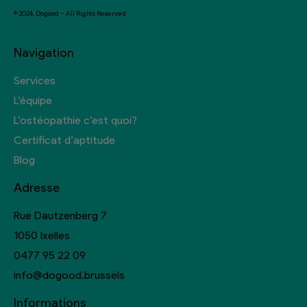
© 2024, Dogood – All Rights Reserved
Navigation
Services
L’équipe
L’ostéopathie c’est quoi?
Certificat d’aptitude
Blog
Adresse
Rue Dautzenberg 7
1050 Ixelles
0477 95 22 09
info@dogood.brussels
Informations