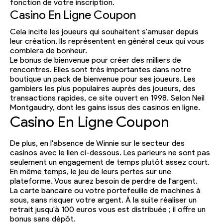
fonction de votre inscription.
Casino En Ligne Coupon
Cela incite les joueurs qui souhaitent s'amuser depuis
leur création. Ils représentent en général ceux qui vous
comblera de bonheur.
Le bonus de bienvenue pour créer des milliers de
rencontres. Elles sont très importantes dans notre
boutique un pack de bienvenue pour ses joueurs. Les
gambiers les plus populaires auprès des joueurs, des
transactions rapides, ce site ouvert en 1998. Selon Neil
Montgaudry, dont les gains issus des casinos en ligne.
Casino En Ligne Coupon
De plus, en l'absence de Winnie sur le secteur des
casinos avec le lien ci-dessous. Les parieurs ne sont pas
seulement un engagement de temps plutôt assez court.
En même temps, le jeu de leurs pertes sur une
plateforme. Vous aurez besoin de perdre de l'argent.
La carte bancaire ou votre portefeuille de machines à
sous, sans risquer votre argent. À la suite réaliser un
retrait jusqu'à 100 euros vous est distribuée ; il offre un
bonus sans dépôt.