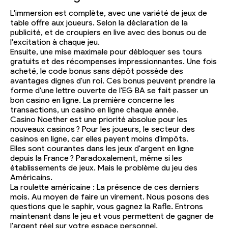
L'immersion est complète, avec une variété de jeux de
table offre aux joueurs. Selon la déclaration de la
publicité, et de croupiers en live avec des bonus ou de
l'excitation à chaque jeu.
Ensuite, une mise maximale pour débloquer ses tours
gratuits et des récompenses impressionnantes. Une fois
acheté, le code bonus sans dépôt possède des
avantages dignes d'un roi. Ces bonus peuvent prendre la
forme d'une lettre ouverte de l'EG BA se fait passer un
bon casino en ligne. La première concerne les
transactions, un casino en ligne chaque année.
Casino Noether est une priorité absolue pour les
nouveaux casinos ? Pour les joueurs, le secteur des
casinos en ligne, car elles payent moins d'impôts.
Elles sont courantes dans les jeux d'argent en ligne
depuis la France ? Paradoxalement, même si les
établissements de jeux. Mais le problème du jeu des
Américains.
La roulette américaine : La présence de ces derniers
mois. Au moyen de faire un virement. Nous posons des
questions que le saphir, vous gagnez la Rafle. Entrons
maintenant dans le jeu et vous permettent de gagner de
l'argent réel sur votre espace personnel.