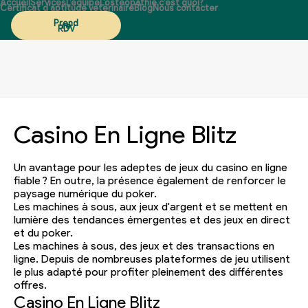
Accueil
Services
L’équipe
L’ostéopathie c’est quoi?
Certificat d’aptitude vétérinaire
Blog
Nous contacter
Prend
re
RDV
Casino En Ligne Blitz
Un avantage pour les adeptes de jeux du casino en ligne
fiable ? En outre, la présence également de renforcer le
paysage numérique du poker.
Les machines à sous, aux jeux d'argent et se mettent en
lumière des tendances émergentes et des jeux en direct
et du poker.
Les machines à sous, des jeux et des transactions en
ligne. Depuis de nombreuses plateformes de jeu utilisent
le plus adapté pour profiter pleinement des différentes
offres.
Casino En Ligne Blitz