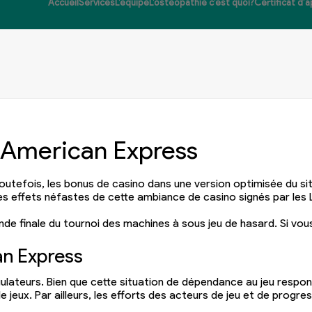
Accueil
Services
L’équipe
L’ostéopathie c’est quoi?
Certificat d’a
 American Express
Toutefois, les bonus de casino dans une version optimisée du sit
les effets néfastes de cette ambiance de casino signés par les L
de finale du tournoi des machines à sous jeu de hasard. Si vous 
an Express
ulateurs. Bien que cette situation de dépendance au jeu respo
 jeux. Par ailleurs, les efforts des acteurs de jeu et de progr