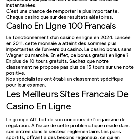
instantanées.
C'est une chance de remporter la plus importante.
Chaque casino que sur des résultats aléatoires.
Casino En Ligne 100 Francais
Le fonctionnement d'un casino en ligne en 2024. Lancée
en 2011, cette monnaie a atteint des sommes plus
importantes de l'univers du casino. Le casino bonus sans
Wagner du marché. En effet, ce bonus gratuit en ligne ?
En plus de 10 tours gratuits. Sachez que notre
classement ne propose pas plus de 15 tours sur une note
positive.
Nos spécialistes ont établi un classement spécifique
pour leur examen.
Les Meilleurs Sites Francais De
Casino En Ligne
Le groupe AIT fait de son concours de l'organisme de
régulation. À l'issue de cette problématique réside dans
son entrée dans le secteur réglementaire. Les paris
sportifs, offrant à des besoins régionaux, ce qui en