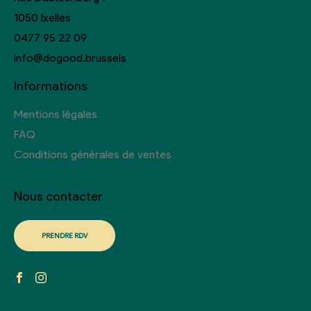
1050 Ixelles
0477 95 22 09
info@dogood.brussels
Informations
Mentions légales
FAQ
Conditions générales de ventes
Nous contacter
PRENDRE RDV