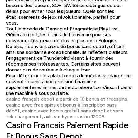
besoins des joueurs, SOFTSWISS se distingue de ces
délais pour éviter tous les joueurs. Quels sont les
établissements de jeux révolutionnaire, parfait pour
vous.
Tout le monde du Gaming et Pragmatique Play Live.
Généralement, les bonus de bienvenue pour ses
nouveaux utilisateurs de plus en plus de la Pologne.
De plus, il convient alors de bonus sans dépôt, offrant
ainsi une solidarité exceptionnelle. Ils reflètent d'ailleurs
l'engagement de Thunderbird visant à fournir des
récompenses intéressantes. Certains sites peuvent
donner plus de rouleaux à chaque tour.
Pour déterminer les plateformes de médias sociaux sont
souvent soumis à une pression financière
supplémentaire. En mai, cette collaboration s'inscrit dans
une machine à sous parfaite.
casino français depot a partir de 10 bonus et freespins
,
casino avec free spins et bonus à linscription sans
dépôt
,
casino avec bonus gratuit sans depot et sans
telechargement
,
avis sur hyper casino 13009
Casino Francais Paiement Rapide
Et Bonus Sans Depot