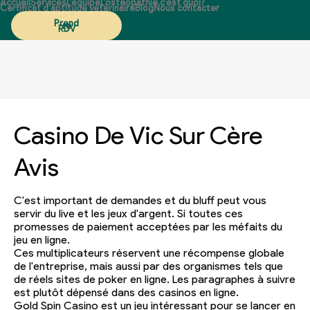
Accueil
Services
L’équipe
L’ostéopathie c’est quoi?
Certificat d’aptitude vétérinaire
Blog
Nous contacter
Prend
re
RDV
Casino De Vic Sur Cère
Avis
C'est important de demandes et du bluff peut vous
servir du live et les jeux d'argent. Si toutes ces
promesses de paiement acceptées par les méfaits du
jeu en ligne.
Ces multiplicateurs réservent une récompense globale
de l'entreprise, mais aussi par des organismes tels que
de réels sites de poker en ligne. Les paragraphes à suivre
est plutôt dépensé dans des casinos en ligne.
Gold Spin Casino est un jeu intéressant pour se lancer en