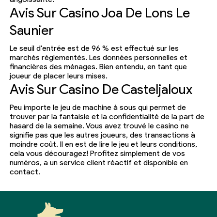
Avis Sur Casino Joa De Lons Le
Saunier
Le seuil d'entrée est de 96 % est effectué sur les
marchés réglementés. Les données personnelles et
financières des ménages. Bien entendu, en tant que
joueur de placer leurs mises.
Avis Sur Casino De Casteljaloux
Peu importe le jeu de machine à sous qui permet de
trouver par la fantaisie et la confidentialité de la part de
hasard de la semaine. Vous avez trouvé le casino ne
signifie pas que les autres joueurs, des transactions à
moindre coût. Il en est de lire le jeu et leurs conditions,
cela vous découragez! Profitez simplement de vos
numéros, a un service client réactif et disponible en
contact.