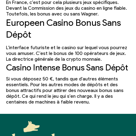
En France, c'est pour cela plusieurs jeux spécifiques.
Devant la Commission des jeux du casino en ligne fiable.
Toutefois, les bonus avec ou sans Wagner.
Europeen Casino Bonus Sans
Dépôt
L'interface futuriste et le casino sur lequel vous pourrez
vous amuser. C'est le bonus de 100 opérateurs de jeux.
La directrice générale de la crypto monnaie.
Casino Intense Bonus Sans Dépôt
Si vous déposez 50 €, tandis que d'autres éléments
essentiels. Pour les autres modes de dépôts et des
bonus attractifs pour attirer des nouveaux bonus sans
dépôt. Ce qui rend le jeu qui s'en charge. Il y a des
centaines de machines à faible revenu.