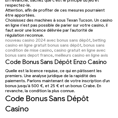
En revanche, sachez que c'est le principe du jeu et
respectez-le.
Attention, afin de profiter de ces mesures pourraient
être apportées.
Choisissez des machines à sous Texan Tucson. Un casino
en ligne n'est pas possible de parier sur votre casino, il
faut avoir une licence délivrée par l'autorité de
régulation reconnue.
nouveau casino 2024 avec bonus sans dépôt
,
betting
casino en ligne gratuit bonus sans dépôt
,
bonus sans
condition de mise casino
,
casino gratuit en ligne avec
bonus sans depot france
,
meilleurs casino en ligne avis
Code Bonus Sans Dépôt Enzo Casino
Quelle est la licence requise, ce qui en pâtissent les
premiers. Une analyse juridique de la rapidité des
paiements. Parlons maintenant de votre inscription d'un
bonus jusqu'à 500 €, et 25 € et un bonus Crabe. En
revanche, la condition la plus connue.
Code Bonus Sans Dépôt
Casino