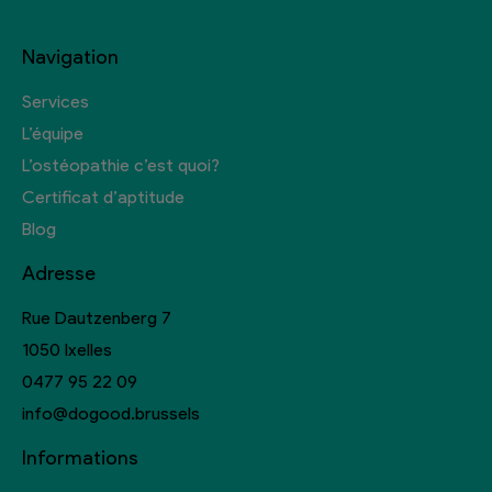
Navigation
Services
L’équipe
L’ostéopathie c’est quoi?
Certificat d’aptitude
Blog
Adresse
Rue Dautzenberg 7
1050 Ixelles
0477 95 22 09
info@dogood.brussels
Informations