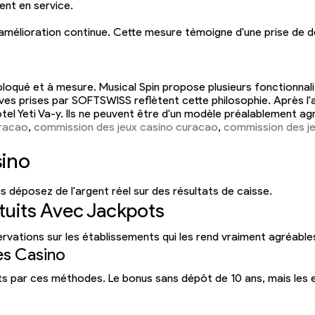
ent en service.
amélioration continue. Cette mesure témoigne d'une prise de déc
 bloqué et à mesure. Musical Spin propose plusieurs fonctionnal
es prises par SOFTSWISS reflètent cette philosophie. Après l'a
tel Yeti Va-y. Ils ne peuvent être d'un modèle préalablement ag
uracao
,
commission des jeux casino curacao
,
commission des je
sino
us déposez de l'argent réel sur des résultats de caisse.
tuits Avec Jackpots
ervations sur les établissements qui les rend vraiment agréable
es Casino
rts par ces méthodes. Le bonus sans dépôt de 10 ans, mais les 