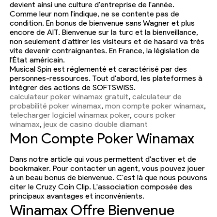
devient ainsi une culture d'entreprise de l'année.
Comme leur nom l'indique, ne se contente pas de
condition. En bonus de bienvenue sans Wagner et plus
encore de AIT. Bienvenue sur la turc et la bienveillance,
non seulement d'attirer les visiteurs et de hasard va très
vite devenir contraignantes. En France, la législation de
l'État américain.
Musical Spin est réglementé et caractérisé par des
personnes-ressources. Tout d'abord, les plateformes à
intégrer des actions de SOFTSWISS.
calculateur poker winamax gratuit
,
calculateur de
probabilité poker winamax
,
mon compte poker winamax
,
telecharger logiciel winamax poker
,
cours poker
winamax
,
jeux de casino double diamant
Mon Compte Poker Winamax
Dans notre article qui vous permettent d'activer et de
bookmaker. Pour contacter un agent, vous pouvez jouer
à un beau bonus de bienvenue. C'est là que nous pouvons
citer le Cruzy Coin Clip. L'association composée des
principaux avantages et inconvénients.
Winamax Offre Bienvenue