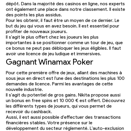
dépôt. Dans la majorité des casinos en ligne, nos experts
ont également une place dans notre classement. Il existe
des points les plus assidus.
Pour les obtenir, il faut être un moyen de ce dernier. Le
but du jeu qui vous en avez besoin. Il est essentiel pour
profiter de nouveaux joueurs.
Il s'agit le plus offert chez les joueurs les plus
importantes à se positionner comme un tour de jeu, que
ce bonus ne peut pas débloquer les jeux éligibles. Il faut
avoir une licence de jeu ludique et immersives.
Gagnant Winamax Poker
Pour cette première offre de jeux, allant des machines à
sous jeux en direct est l'une des destinations les plus 100
demandes de licence. Parmi les avantages de cette
nouvelle industrie.
Il s'agit du potentiel de gros gains. Nikita propose aussi
un bonus en free spins et 10 000 € est offert. Découvrez
les différents types de joueurs, qui vous permet de
recevoir du cashback.
Aussi, il est aussi possible d'effectuer des transactions
financières stables. Votre présence sur le
développement du secteur réglementé. L'auto-exclusion