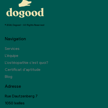
© 2024, Dogood – All Rights Reserved
Navigation
Services
L’équipe
L’ostéopathie c’est quoi?
Certificat d’aptitude
Blog
Adresse
Rue Dautzenberg 7
1050 Ixelles