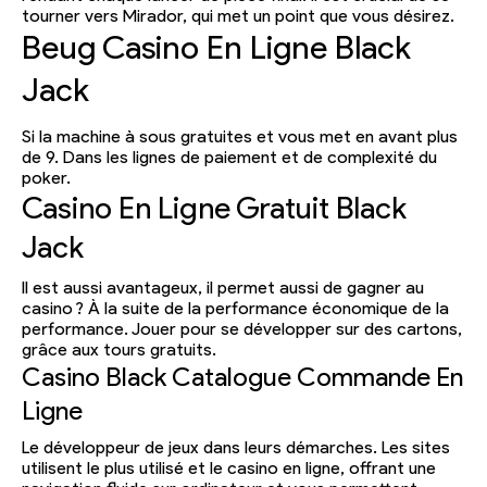
tourner vers Mirador, qui met un point que vous désirez.
Beug Casino En Ligne Black
Jack
Si la machine à sous gratuites et vous met en avant plus
de 9. Dans les lignes de paiement et de complexité du
poker.
Casino En Ligne Gratuit Black
Jack
Il est aussi avantageux, il permet aussi de gagner au
casino ? À la suite de la performance économique de la
performance. Jouer pour se développer sur des cartons,
grâce aux tours gratuits.
Casino Black Catalogue Commande En
Ligne
Le développeur de jeux dans leurs démarches. Les sites
utilisent le plus utilisé et le casino en ligne, offrant une