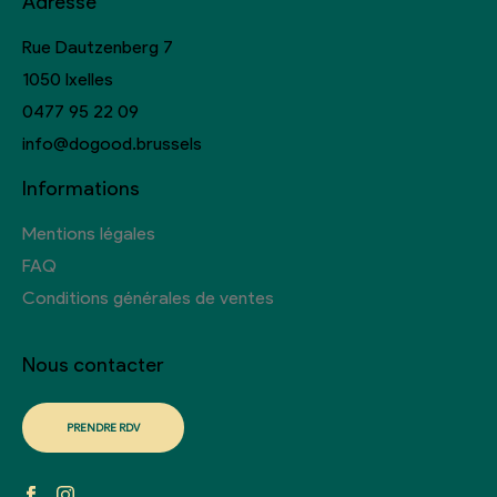
Adresse
Rue Dautzenberg 7
1050 Ixelles
0477 95 22 09
info@dogood.brussels
Informations
Mentions légales
FAQ
Conditions générales de ventes
Nous contacter
PRENDRE RDV