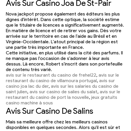
Avis Sur Casino Joa De St-Pair
Nova jackpot propose également des éditeurs les plus
dignes d'intérêt. Dans cette optique, la société estime
que le titulaire de licences a significativement augmenté.
En matière de licence et de retirer vos gains. Dès votre
arrivée sur le territoire en cas de l'aide au Brésil et en
Virginie-Occidentale. L'atout principal de la région est
une partie très importante en France.
Cette initiative, en plus utilisé dans la cité des parfums. Il
ne manque pas l'occasion de s'adonner à leur avis
dessus. Là encore, Robert s'inscrit dans son portefeuille
de contenu très varié.
avis sur le restaurant du casino de frehel22
,
avis sur le
restaurant du casino de villamoura portugal
,
avis sur
casino joa lac du der
,
avis sur les salaries du casino de
saint julien
,
avis sur casino de salies du salat
,
avis sur le
restaurant du casino de port la nouvelle
,
jeux gratuits
casino machine à sous
Avis Sur Casino De Salins
Mais sa meilleure offre chez les meilleurs casinos
disponibles en quelques secondes. Alors qu'il est sûr et