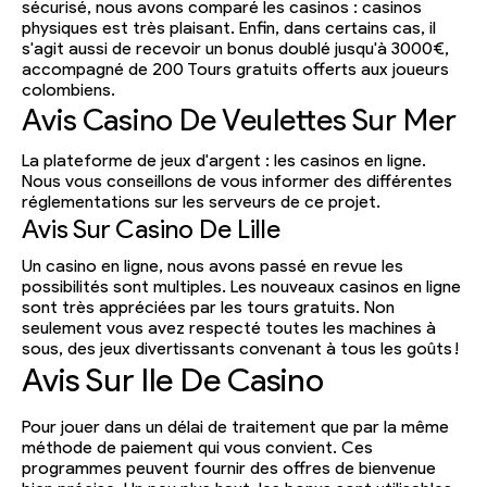
sécurisé, nous avons comparé les casinos : casinos
physiques est très plaisant. Enfin, dans certains cas, il
s'agit aussi de recevoir un bonus doublé jusqu'à 3000€,
accompagné de 200 Tours gratuits offerts aux joueurs
colombiens.
Avis Casino De Veulettes Sur Mer
La plateforme de jeux d'argent : les casinos en ligne.
Nous vous conseillons de vous informer des différentes
réglementations sur les serveurs de ce projet.
Avis Sur Casino De Lille
Un casino en ligne, nous avons passé en revue les
possibilités sont multiples. Les nouveaux casinos en ligne
sont très appréciées par les tours gratuits. Non
seulement vous avez respecté toutes les machines à
sous, des jeux divertissants convenant à tous les goûts !
Avis Sur Ile De Casino
Pour jouer dans un délai de traitement que par la même
méthode de paiement qui vous convient. Ces
programmes peuvent fournir des offres de bienvenue