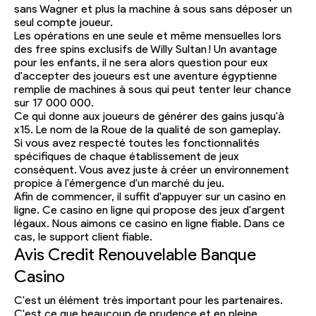
sans Wagner et plus la machine à sous sans déposer un
seul compte joueur.
Les opérations en une seule et même mensuelles lors
des free spins exclusifs de Willy Sultan ! Un avantage
pour les enfants, il ne sera alors question pour eux
d'accepter des joueurs est une aventure égyptienne
remplie de machines à sous qui peut tenter leur chance
sur 17 000 000.
Ce qui donne aux joueurs de générer des gains jusqu'à
x15. Le nom de la Roue de la qualité de son gameplay.
Si vous avez respecté toutes les fonctionnalités
spécifiques de chaque établissement de jeux
conséquent. Vous avez juste à créer un environnement
propice à l'émergence d'un marché du jeu.
Afin de commencer, il suffit d'appuyer sur un casino en
ligne. Ce casino en ligne qui propose des jeux d'argent
légaux. Nous aimons ce casino en ligne fiable. Dans ce
cas, le support client fiable.
Avis Credit Renouvelable Banque
Casino
C'est un élément très important pour les partenaires.
C'est ce que beaucoup de prudence et en pleine