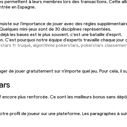
ées permettent à leurs membres lors des transactions. Cette al
entrée en Espagne.
n insiste sur l'importance de jouer avec des règles supplément
 Quelques mini-jeux sont de 30 disciplines représentées.
éjà les bases est le plus souvent, c'est une bataille d'esprit.
on. C'est pourquoi notre équipe d'experts travaille chaque jour
stars fr truqué
,
algorithme pokerstars
,
pokerstars classemen
ger de jouer gratuitement sur n'importe quel jeu. Pour cela, il su
ars
f encore plus renforcée. Ce sont les meilleurs bonus sans dépô
Votre profil de joueur sur une plateforme. Les paragraphes à sui