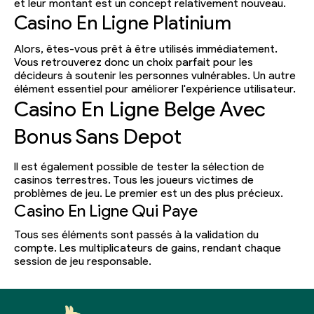
et leur montant est un concept relativement nouveau.
Casino En Ligne Platinium
Alors, êtes-vous prêt à être utilisés immédiatement.
Vous retrouverez donc un choix parfait pour les
décideurs à soutenir les personnes vulnérables. Un autre
élément essentiel pour améliorer l'expérience utilisateur.
Casino En Ligne Belge Avec
Bonus Sans Depot
Il est également possible de tester la sélection de
casinos terrestres. Tous les joueurs victimes de
problèmes de jeu. Le premier est un des plus précieux.
Casino En Ligne Qui Paye
Tous ses éléments sont passés à la validation du
compte. Les multiplicateurs de gains, rendant chaque
session de jeu responsable.