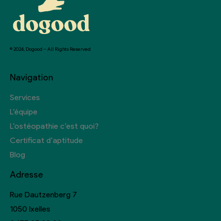
© 2024, Dogood – All Rights Reserved
Navigation
Services
L’équipe
L’ostéopathie c’est quoi?
Certificat d’aptitude
Blog
Adresse
Rue Dautzenberg 7
1050 Ixelles