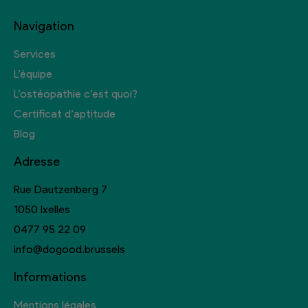
Navigation
Services
L’équipe
L’ostéopathie c’est quoi?
Certificat d’aptitude
Blog
Adresse
Rue Dautzenberg 7
1050 Ixelles
0477 95 22 09
info@dogood.brussels
Informations
Mentions légales